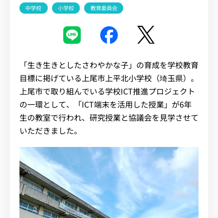
中学校
小学校
教育委員会
イベント・セミナー
お知らせ
「生き生きとしたさわやかな子」の育成を学校教育
目標に掲げている上尾市上平北小学校（埼玉県）。
よくある質問
上尾市で取り組んでいる学校ICT推進プロジェクト
の一環として、「ICT端末を活用した授業」が6年
生の教室で行われ、研究授業と協議会を見学させて
いただきました。