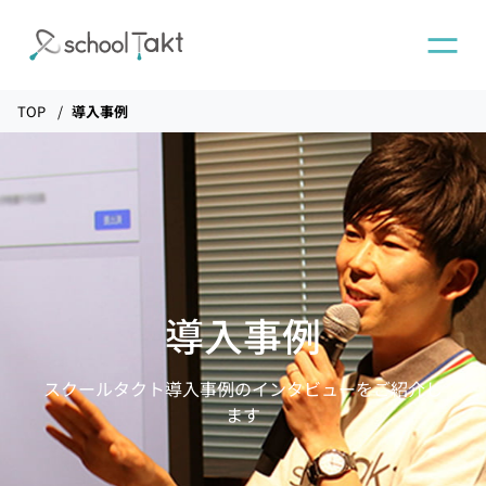
TOP
導入事例
機能
タクトAI
導入事例
導入事例
導入実績
スクールタクト導入事例のインタビューをご紹介し
ます
料金