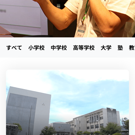
イベント・セミナー
お知らせ
すべて
小学校
中学校
高等学校
大学
塾
教
よくある質問