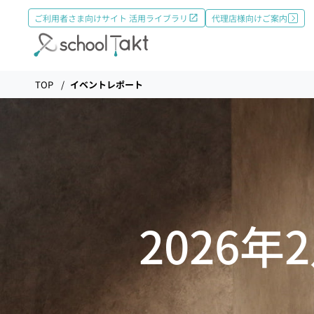
ご利用者さま向けサイト 活用ライブラリ
代理店様向けご案内
機能
TOP
イベントレポート
タクトAI
導入事例
2026
導入実績
料金