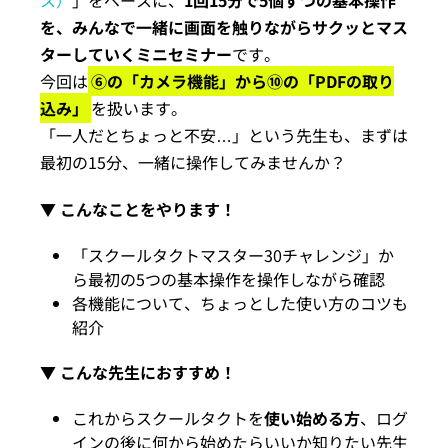
ス）
」をベースに、
1回15分で5個ずつの基本操作
を、みんなで一緒に画面を触りながらサクッとマス
ターしていくミニセミナー
です。
今回は
⑥の「カメラ機能」から⑩の「PDFの取り
込み」
を扱います。
「一人だとちょっと不安…」という先生も、まずは
最初の15分、一緒に操作してみませんか？
▼ こんなことをやります！
「スクールタクトマスター30チャレンジ」か
ら最初の5つの基本操作を操作しながら確認
各機能について、ちょっとした使い方のコツも
紹介
▼
こんな先生におすすめ！
これからスクールタクトを
使い始める方
、ログ
インの後に何から始めたらいいか知りたい先生