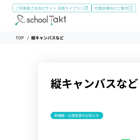
ご利用者さま向けサイト 活用ライブラリ
代理店様向けご案内
機能
TOP
縦キャンバスなど
タクトAI
縦キャンバスなど
導入事例
導入実績
新機能・仕様変更のお知らせ
料金