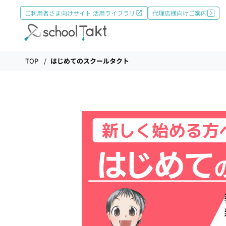
ご利用者さま向けサイト 活用ライブラリ
代理店様向けご案内
機能
TOP
はじめてのスクールタクト
タクトAI
導入事例
導入実績
料金