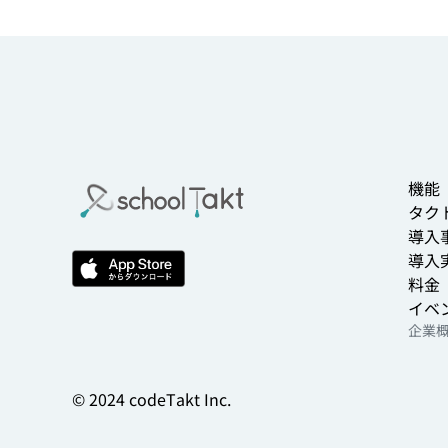
機能
タクト
導入
導入
料金
イベ
企業
© 2024 codeTakt Inc.