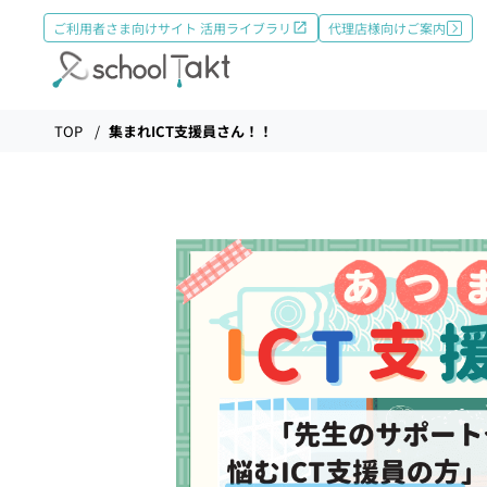
ご利用者さま向けサイト 活用ライブラリ
代理店様向けご案内
機能
TOP
集まれICT支援員さん！！
タクトAI
導入事例
導入実績
料金