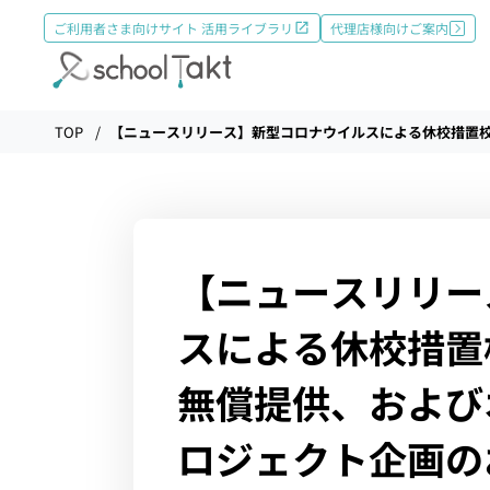
ご利用者さま向けサイト 活用ライブラリ
代理店様向けご案内
機能
TOP
【ニュースリリース】新型コロナウイルスによる休校措置
タクトAI
【ニュースリリー
導入事例
スによる休校措置
導入実績
無償提供、および
ロジェクト企画の
料金