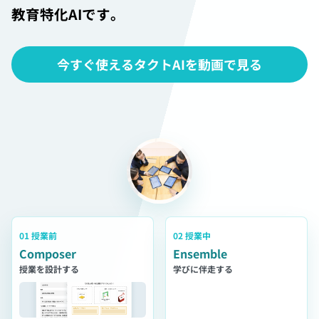
教育特化AIです。
イベント・セミナー
今すぐ使えるタクトAIを動画で見る
お知らせ
よくある質問
01 授業前
02 授業中
Composer
Ensemble
授業を設計する
学びに伴走する