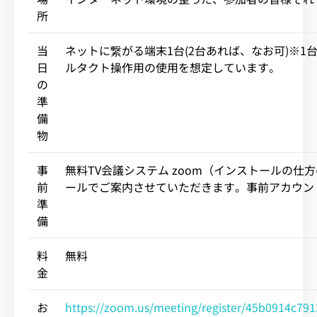
所
当
ネットに繋がる端末1台(2台あれば、なお可)※1
日
ルタクト操作用の使用を想定しています。
の
準
備
物
事
無料TV会議システム zoom（インストールの仕
前
ールでご案内させていただきます。事前アカウン
準
備
料
無料
金
お
https://zoom.us/meeting/register/45b0914c7