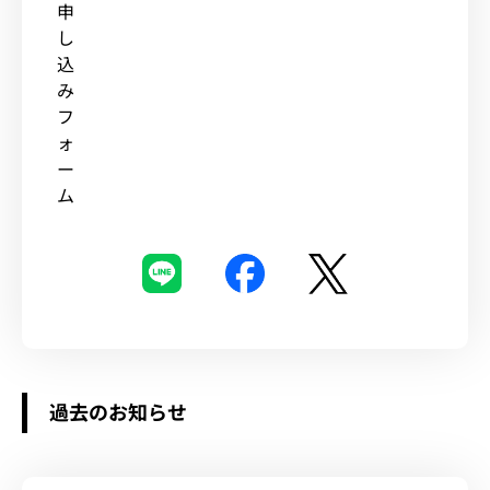
申
し
込
み
フ
ォ
ー
ム
過去のお知らせ