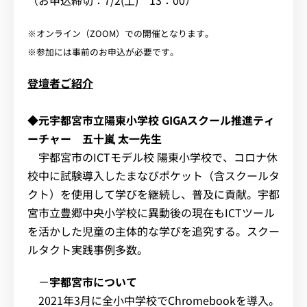
※オンライン（ZOOM）での開催となります。
※参加には事前のお申込が必要です。
登壇者ご紹介
◆
元宇都宮市立陽東小学校 GIGAスクール推進ティ
ーチャー 五十嵐 太一先生
宇都宮市のICTモデル校 陽東小学校で、コロナ休
校中に試験導入したまなびポケット（含スクールタ
クト）を使用して学びを継続し、普及に貢献。宇都
宮市立豊郷中央小学校に異動後の現在もICTツール
を活かした児童の主体的な学びを追究する。スクー
ルタクト実践事例多数。
－
宇都宮市について
2021年3月に全小中学校でChromebookを導入。