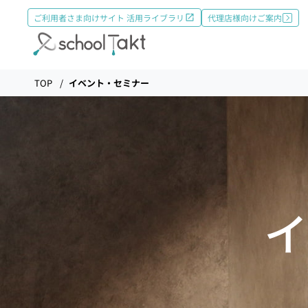
ご利用者さま向けサイト 活用ライブラリ
代理店様向けご案内
機能
TOP
イベント・セミナー
タクトAI
導入事例
イ
導入実績
料金